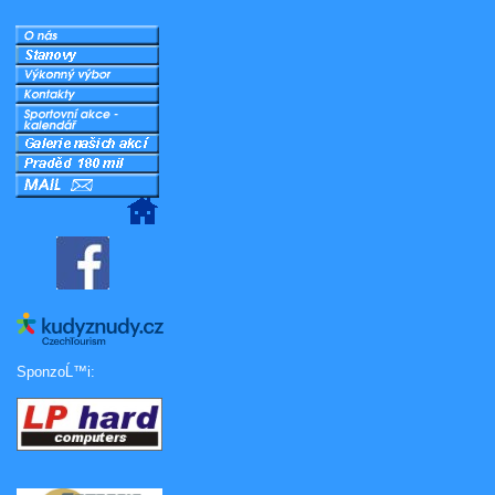
SponzoĹ™i: